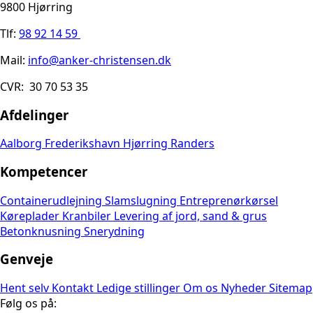
9800 Hjørring
Tlf:
98 92 14 59
Mail:
info@anker-christensen.dk
CVR: 30 70 53 35
Afdelinger
Aalborg
Frederikshavn
Hjørring
Randers
Kompetencer
Containerudlejning
Slamslugning
Entreprenørkørsel
Køreplader
Kranbiler
Levering af jord, sand & grus
Betonknusning
Snerydning
Genveje
Hent selv
Kontakt
Ledige stillinger
Om os
Nyheder
Sitemap
Følg os på: