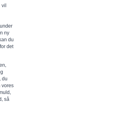
vil
n
 under
en ny
 kan du
or det
en,
og
, du
m vores
muld,
, så