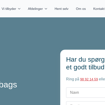
Vi tilbyder
Afdelinger
Hent selv
Om os
Kontakt
Har du spørg
et godt tilbu
Ring på
elle
98 92 14 59
 bags