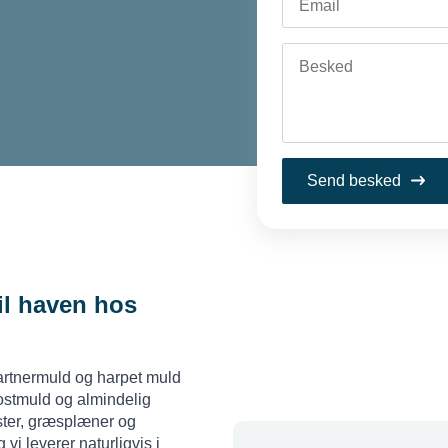
Send besked
il haven hos
gartnermuld og harpet muld
stmuld og almindelig
mster, græsplæner og
vi leverer naturligvis i