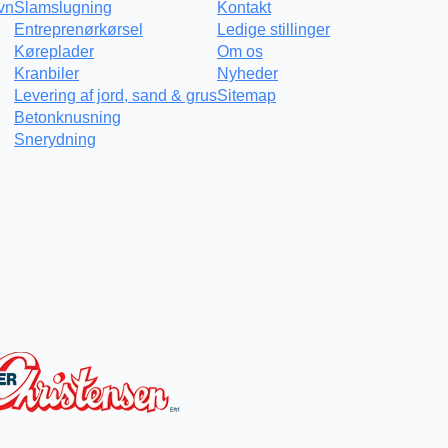
vn
Slamslugning
Kontakt
Entreprenørkørsel
Ledige stillinger
Køreplader
Om os
Kranbiler
Nyheder
Levering af jord, sand & grus
Sitemap
Betonknusning
Snerydning