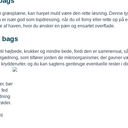
 bags
n græsplæne, kan harpet muld være den rette løsning. Denne type 
n er især god som topdressing, når du vil forny eller rette op 
ele af haven, hvor du ønsker en pæn og ensartet overflade.
g bags
l højbede, krukker og mindre bede, fordi den er sammensat, så 
rgødning, som tilfører jorden de mikroorganismer, der gavner væk
 krydderurter, og du kan sagtens genbruge eventuelle rester i di
r, bør
 fed
dning
røder.
il