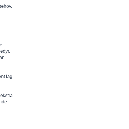
behov,
de
dedyr,
kan
nt lag
 ekstra
ende