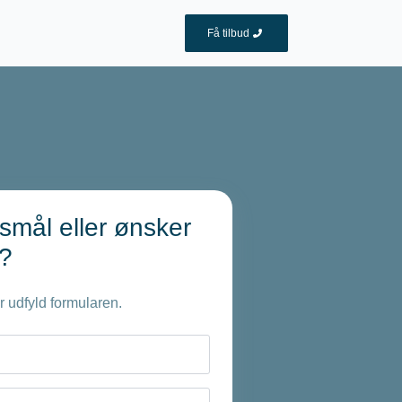
Få tilbud
smål eller ønsker
d?
r udfyld formularen.