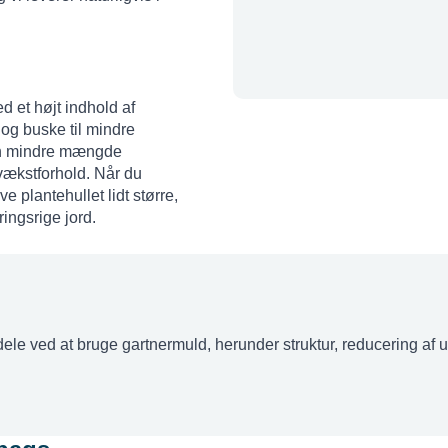
d et højt indhold af
 og buske til mindre
 en mindre mængde
vækstforhold. Når du
e plantehullet lidt større,
ingsrige jord.