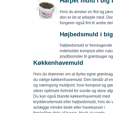
Harpet muld i big
Hvis du ønsker en flot og jæv
den er let at arbejde med. De
fungerer også fint til andre d
Højbedsmuld
i bi
Højbedsmuld er fremragende ti
indeholder kompost eller natu
prydblomster til grøntsager og
Køkkenhavemuld
Hvis du drømmer om at dyrke egne grøntsage
du vælge køkkenhavemuld. Den består af en
og næringsrig muldjord, hvor kompost og gø
sikrer optimale forhold for sunde og store afg
Du kan også blande køkkenhavemuld med
krydderurtemuld eller højbedsmuld, hvis du v
anlægge mindre bede eller havekasser i
forskellige dele af haven. Husk at vande