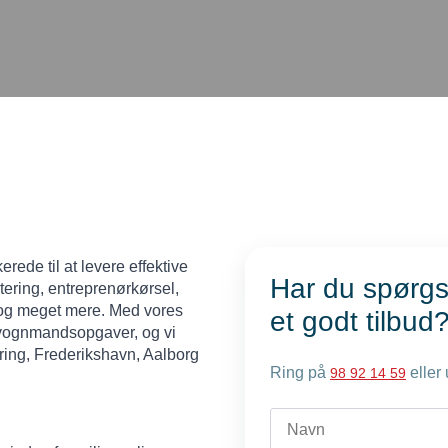
rede til at levere effektive
Har du spørgs
tering, entreprenørkørsel,
r og meget mere. Med vores
et godt tilbud
s vognmandsopgaver, og vi
ring, Frederikshavn, Aalborg
Ring på
eller 
98 92 14 59