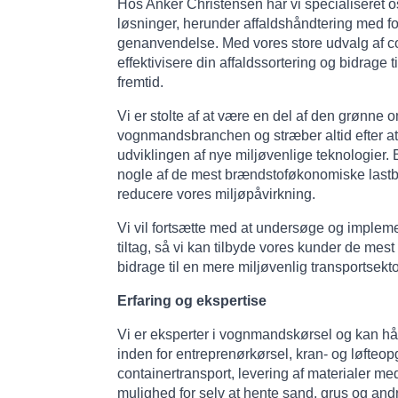
Hos Anker Christensen har vi specialiseret o
løsninger, herunder affaldshåndtering med 
genanvendelse. Med vores store udvalg af co
effektivisere din affaldssortering og bidrage 
fremtid.
Vi er stolte af at være en del af den grønne o
vognmandsbranchen og stræber altid efter a
udviklingen af nye miljøvenlige teknologier. B
nogle af de mest brændstoføkonomiske lastbi
reducere vores miljøpåvirkning.
Vi vil fortsætte med at undersøge og implem
tiltag, så vi kan tilbyde vores kunder de mes
bidrage til en mere miljøvenlig transportsekto
Erfaring og ekspertise
Vi er eksperter i vognmandskørsel og kan hå
inden for entreprenørkørsel, kran- og løfteop
containertransport, levering af materialer 
mulighed for selv at hente sand, grus og and