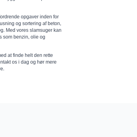
fordrende opgaver inden for
nusning og sortering af beton,
æg. Med vores slamsuger kan
ds som benzin, olie og
med at finde helt den rette
Kontakt os i dag og hør mere
e.