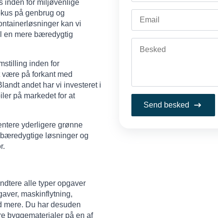
s inden for miljøvenlige
fokus på genbrug og
ntainerløsninger kan vi
til en mere bæredygtig
mstilling inden for
t være på forkant med
landt andet har vi investeret i
ler på markedet for at
Send besked
entere yderligere grønne
t bæredygtige løsninger og
r.
ndtere alle typer opgaver
gaver, maskinflytning,
med mere. Du har desuden
re byggematerialer på en af